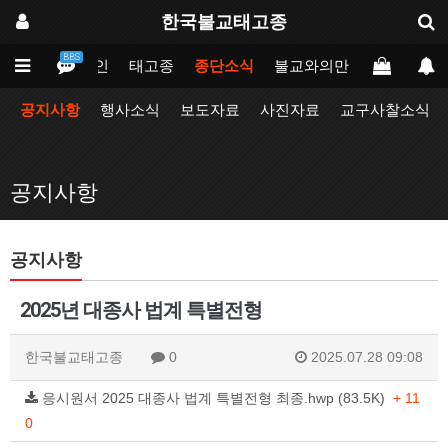
한국불교태고종
BBS
메인
태고종
종단소식
불교와의만남
업무포털
공지사항
행사소식
보도자료
사진자료
교구사찰소식
공지사항
공지사항
2025년 대종사 법계 특별전형
한국불교태고종
0
2025.07.28 09:08
응시원서 2025 대종사 법계 특별전형 최종.hwp (83.5K)
+ 11
0