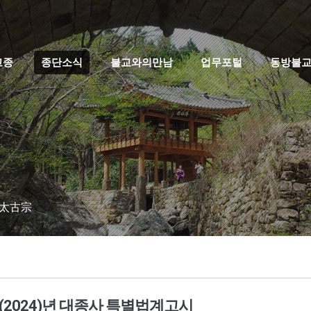
고종
종단소식
불교와의만남
업무포털
동방불
 太古宗
8(2024)년 대종사 특별법계고시