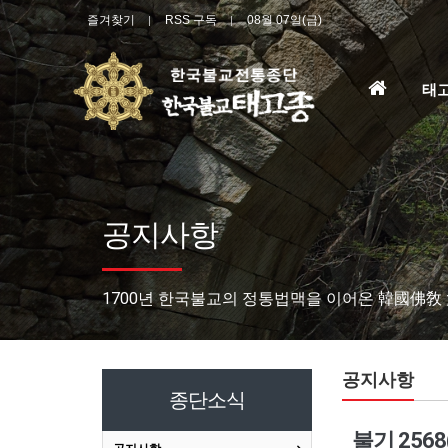
즐겨찾기
RSS 구독
08월 07일(금)
홈
태
으
로
공지사항
1700년 한국불교의 정통법맥을 이어온 韓國佛敎
공지사항
종단소식
불기 256