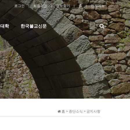
로그인
회원가입
정보찾기
홈
전체메뉴
검
교대학
한국불교신문
색
홈 > 종단소식 > 공지사항