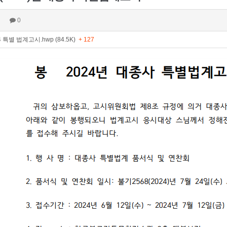
0
 특별 법계고시.hwp (84.5K)
+ 127