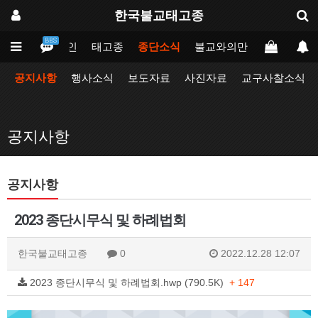
한국불교태고종
BBS
메인
태고종
종단소식
불교와의만남
업무포털
공지사항
행사소식
보도자료
사진자료
교구사찰소식
공지사항
공지사항
2023 종단시무식 및 하례법회
한국불교태고종
0
2022.12.28 12:07
2023 종단시무식 및 하례법회.hwp (790.5K)
+ 147