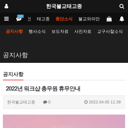
한국불교태고종
BBS
메인
태고종
종단소식
불교와의만남
업무포털
공지사항
행사소식
보도자료
사진자료
교구사찰소식
공지사항
공지사항
2022년 워크샵 총무원 휴무안내
한국불교태고종
0
2022.04.05 11:38