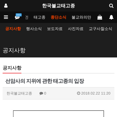
한국불교태고종
BBS
메인
태고종
종단소식
불교와의만남
업무포털
공지사항
행사소식
보도자료
사진자료
교구사찰소식
공지사항
공지사항
선암사의 지위에 관한 태고종의 입장
한국불교태고종
0
2018.02.22 11:20