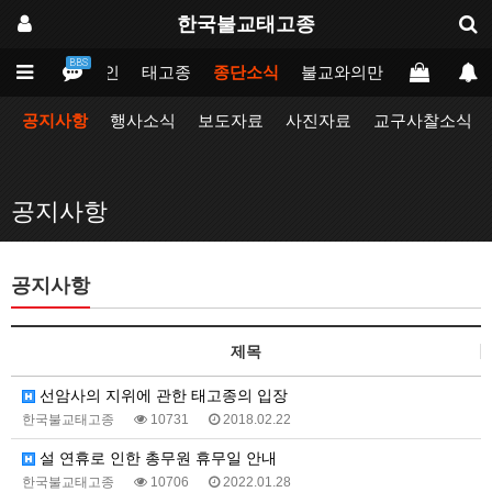
한국불교태고종
BBS
메인
태고종
종단소식
불교와의만남
업무포털
공지사항
행사소식
보도자료
사진자료
교구사찰소식
공지사항
공지사항
제목
선암사의 지위에 관한 태고종의 입장
한국불교태고종
10731
2018.02.22
설 연휴로 인한 총무원 휴무일 안내
한국불교태고종
10706
2022.01.28