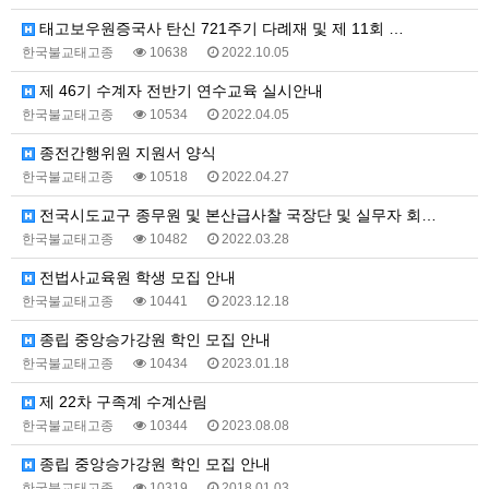
태고보우원증국사 탄신 721주기 다례재 및 제 11회 …
한국불교태고종
10638
2022.10.05
제 46기 수계자 전반기 연수교육 실시안내
한국불교태고종
10534
2022.04.05
종전간행위원 지원서 양식
한국불교태고종
10518
2022.04.27
전국시도교구 종무원 및 본산급사찰 국장단 및 실무자 회…
한국불교태고종
10482
2022.03.28
전법사교육원 학생 모집 안내
한국불교태고종
10441
2023.12.18
종립 중앙승가강원 학인 모집 안내
한국불교태고종
10434
2023.01.18
제 22차 구족계 수계산림
한국불교태고종
10344
2023.08.08
종립 중앙승가강원 학인 모집 안내
한국불교태고종
10319
2018.01.03