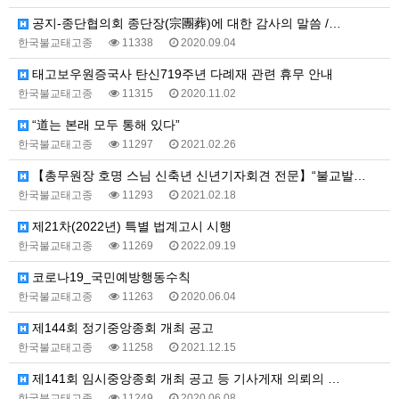
공지-종단협의회 종단장(宗團葬)에 대한 감사의 말씀 /…
한국불교태고종
11338
2020.09.04
태고보우원증국사 탄신719주년 다례재 관련 휴무 안내
한국불교태고종
11315
2020.11.02
“道는 본래 모두 통해 있다”
한국불교태고종
11297
2021.02.26
【총무원장 호명 스님 신축년 신년기자회견 전문】“불교발…
한국불교태고종
11293
2021.02.18
제21차(2022년) 특별 법계고시 시행
한국불교태고종
11269
2022.09.19
코로나19_국민예방행동수칙
한국불교태고종
11263
2020.06.04
제144회 정기중앙종회 개최 공고
한국불교태고종
11258
2021.12.15
제141회 임시중앙종회 개최 공고 등 기사게재 의뢰의 …
한국불교태고종
11249
2020.06.08