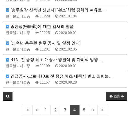
[총무원장 신축년 신년사]“‘흰소’처럼 평화와 여유로 …
한국불교태고종
11229
2021.01.04
종단장(宗團葬)에 대한 감사의 말씀
한국불교태고종
11225
2020.09.01
[신축년 총무원 휴무 공지 및 일정 안내]
한국불교태고종
11201
2021.02.05
BTN, 전 종정 혜초 대종사 영결식 및 다비식 방영 …
한국불교태고종
11199
2020.09.01
긴급공지-코로나19로 전 종정 혜초 대종사 빈소 일반불…
한국불교태고종
11157
2020.08.28
조회순
1
2
3
4
5