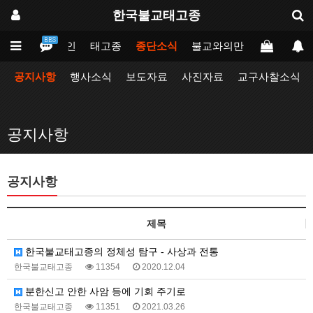
한국불교태고종
BBS
메인
태고종
종단소식
불교와의만남
업무포털
공지사항
행사소식
보도자료
사진자료
교구사찰소식
공지사항
공지사항
제목
한국불교태고종의 정체성 탐구 - 사상과 전통
한국불교태고종
11354
2020.12.04
분한신고 안한 사암 등에 기회 주기로
한국불교태고종
11351
2021.03.26