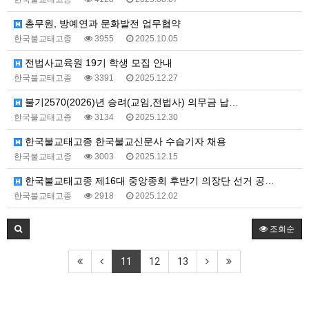
총무원, 방예연과 문화발전 업무협약
한국불교태고종
3955
2025.10.05
전법사교육원 19기 학생 모집 안내
한국불교태고종
3391
2025.12.27
불기2570(2026)년 승려(교임,전법사) 의무금 납…
한국불교태고종
3134
2025.12.30
한국불교태고종 한국불교신문사 수습기자 채용
한국불교태고종
3003
2025.12.15
한국불교태고종 제16대 중앙종회 후반기 의장단 선거 공…
한국불교태고종
2918
2025.12.02
조회순
11
12
13