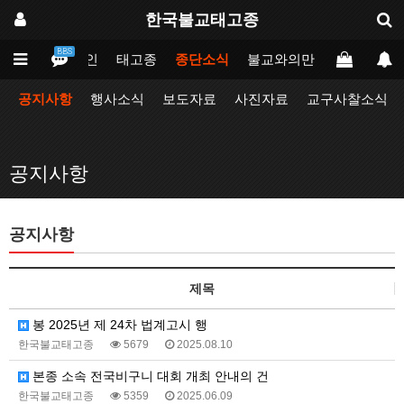
한국불교태고종
BBS
메인
태고종
종단소식
불교와의만남
업무포털
공지사항
행사소식
보도자료
사진자료
교구사찰소식
공지사항
공지사항
제목
봉 2025년 제 24차 법계고시 행
한국불교태고종
5679
2025.08.10
본종 소속 전국비구니 대회 개최 안내의 건
한국불교태고종
5359
2025.06.09