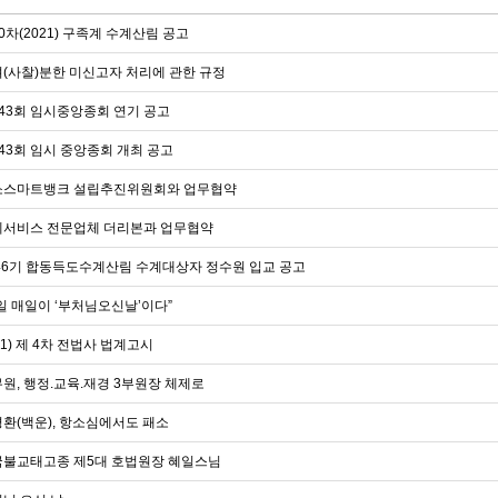
0차(2021) 구족계 수계산림 공고
(사찰)분한 미신고자 처리에 관한 규정
43회 임시중앙종회 연기 공고
43회 임시 중앙종회 개최 공고
스마트뱅크 설립추진위원회와 업무협약
서비스 전문업체 더리본과 업무협약
46기 합동득도수계산림 수계대상자 정수원 입교 공고
일 매일이 ‘부처님오신날’이다”
21) 제 4차 전법사 법계고시
원, 행정.교육.재경 3부원장 체제로
환(백운), 항소심에서도 패소
불교태고종 제5대 호법원장 혜일스님