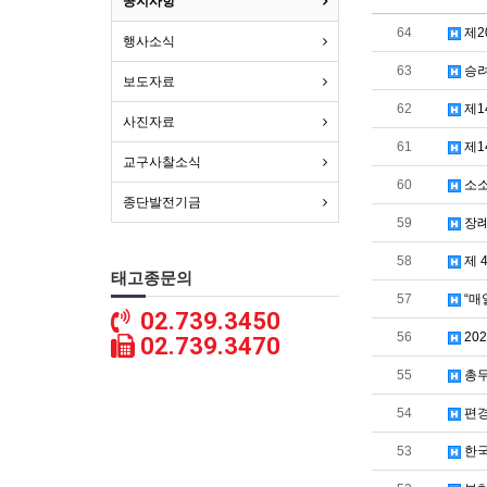
공지사항
64
제2
행사소식
63
승려
보도자료
62
제1
사진자료
61
제1
교구사찰소식
60
소소
종단발전기금
59
장례
58
제 
태고종문의
57
“매
02.739.3450
56
20
02.739.3470
55
총무
54
편경
53
한국