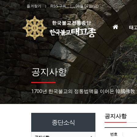
즐겨찾기
RSS 구독
08월 07일(금)
홈
태
으
로
공지사항
1700년 한국불교의 정통법맥을 이어온 韓國佛敎
공지사항
종단소식
번호