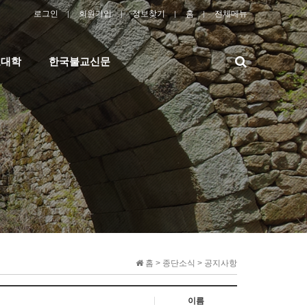
로그인
회원가입
정보찾기
홈
전체메뉴
검
교대학
한국불교신문
색
홈 > 종단소식 > 공지사항
이름