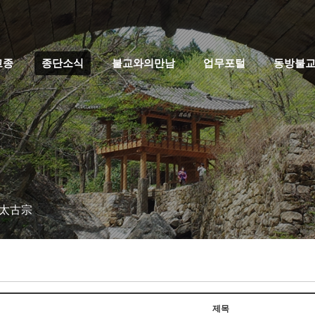
고종
종단소식
불교와의만남
업무포털
동방불
 太古宗
제목