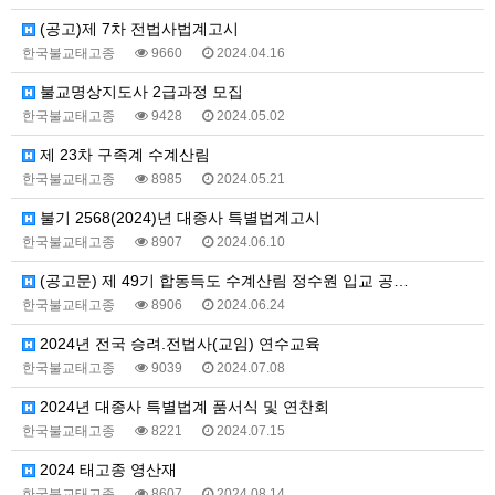
(공고)제 7차 전법사법계고시
한국불교태고종
9660
2024.04.16
불교명상지도사 2급과정 모집
한국불교태고종
9428
2024.05.02
제 23차 구족계 수계산림
한국불교태고종
8985
2024.05.21
불기 2568(2024)년 대종사 특별법계고시
한국불교태고종
8907
2024.06.10
(공고문) 제 49기 합동득도 수계산림 정수원 입교 공…
한국불교태고종
8906
2024.06.24
2024년 전국 승려.전법사(교임) 연수교육
한국불교태고종
9039
2024.07.08
2024년 대종사 특별법계 품서식 및 연찬회
한국불교태고종
8221
2024.07.15
2024 태고종 영산재
한국불교태고종
8607
2024.08.14