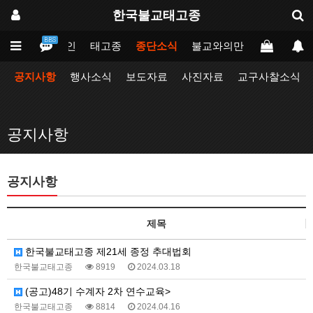
한국불교태고종
BBS
메인
태고종
종단소식
불교와의만남
업무포털
공지사항
행사소식
보도자료
사진자료
교구사찰소식
공지사항
공지사항
제목
한국불교태고종 제21세 종정 추대법회
한국불교태고종
8919
2024.03.18
(공고)48기 수계자 2차 연수교육>
한국불교태고종
8814
2024.04.16