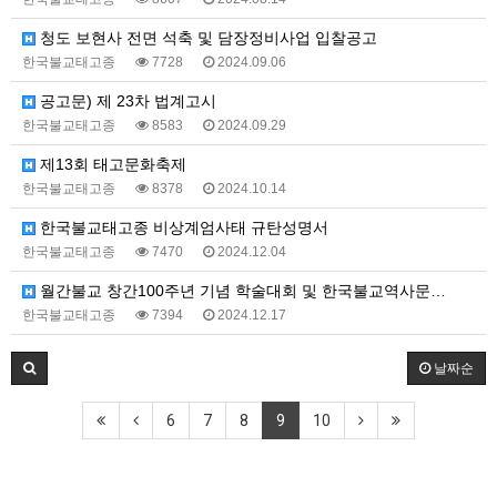
청도 보현사 전면 석축 및 담장정비사업 입찰공고
한국불교태고종
7728
2024.09.06
공고문) 제 23차 법계고시
한국불교태고종
8583
2024.09.29
제13회 태고문화축제
한국불교태고종
8378
2024.10.14
한국불교태고종 비상계엄사태 규탄성명서
한국불교태고종
7470
2024.12.04
월간불교 창간100주년 기념 학술대회 및 한국불교역사문…
한국불교태고종
7394
2024.12.17
날짜순
6
7
8
9
10